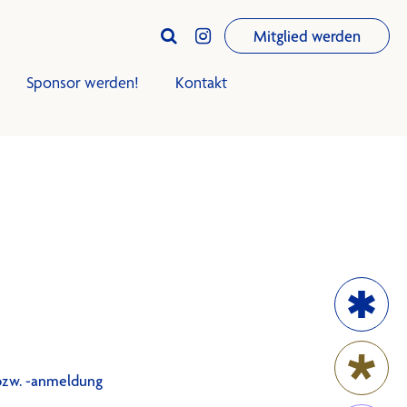
Mitglied werden


Sponsor werden!
Kontakt
iningsplan
Trainingsplan
Club-Infos
Termine
News
bzw. -anmeldung