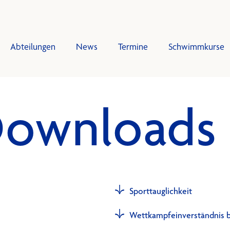
Abteilungen
News
Termine
Schwimmkurse
Downloads
gen
mkurse
Trainingsplan
Tra
d
g Schwimmen
sbeiträge
splan
onzept
ten
Sporttauglichkeit
Wettkampfeinverständnis 