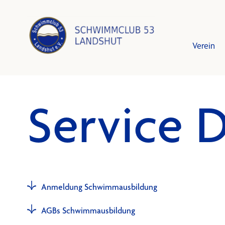
Verein
Service 
Leistun
Schwim
Vorstan
Trainin
Mitglied
Training
Schutzk
Bestzei
Anmeldung Schwimmausbildung
AGBs Schwimmausbildung