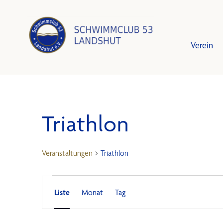
Verein
Triathlon
Leistun
Schwim
Vorstan
Trainin
Veranstaltungen
Triathlon
Mitglied
Training
Veranstaltu
Veranstaltu
Veranstaltung
Schutzk
Bestzei
Liste
Monat
Tag
Ansichten-
Navigation