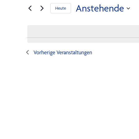
Suche
Anstehende
Heute
und
Datum
wählen.
Ansichten,
Vorherige
Veranstaltungen
Navigation