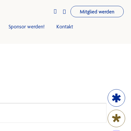


Mitglied werden
Sponsor werden!
Kontakt
iningsplan
Trainingsplan
Club-Infos
Termine
News