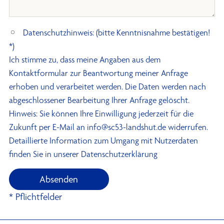
l
a
s
Datenschutzhinweis: (bitte Kenntnisnahme bestätigen!
s
*)
e
Ich stimme zu, dass meine Angaben aus dem
d
Kontaktformular zur Beantwortung meiner Anfrage
i
erhoben und verarbeitet werden. Die Daten werden nach
e
abgeschlossener Bearbeitung Ihrer Anfrage gelöscht.
s
Hinweis: Sie können Ihre Einwilligung jederzeit für die
e
Zukunft per E-Mail an info@sc53-landshut.de widerrufen.
s
Detaillierte Information zum Umgang mit Nutzerdaten
F
finden Sie in unserer
Datenschutzerklärung
e
l
d
* Pflichtfelder
l
e