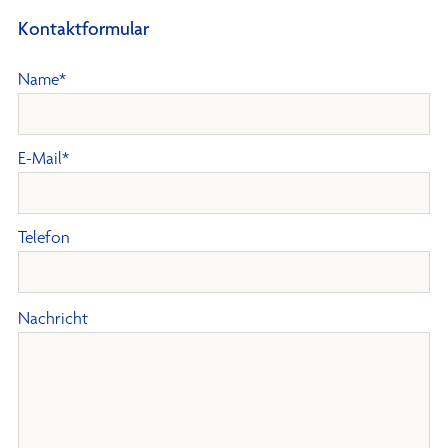
Kontaktformular
Name*
E-Mail*
Telefon
B
Nachricht
i
t
t
e