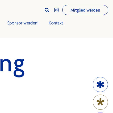
Mitglied werden


Sponsor werden!
Kontakt
ung
iningsplan
Trainingsplan
Club-Infos
Termine
News