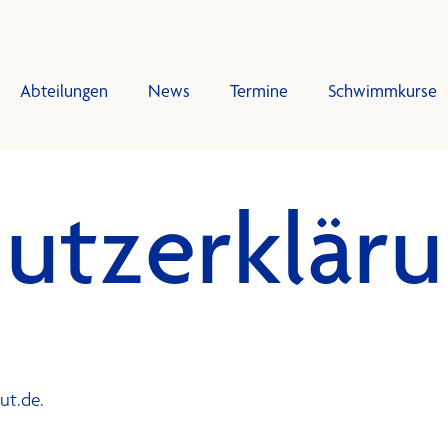
Abteilungen
News
Termine
Schwimmkurse
utzerklär
gen
mkurse
Trainingsplan
Tra
d
g Schwimmen
sbeiträge
splan
onzept
ten
ut.de.