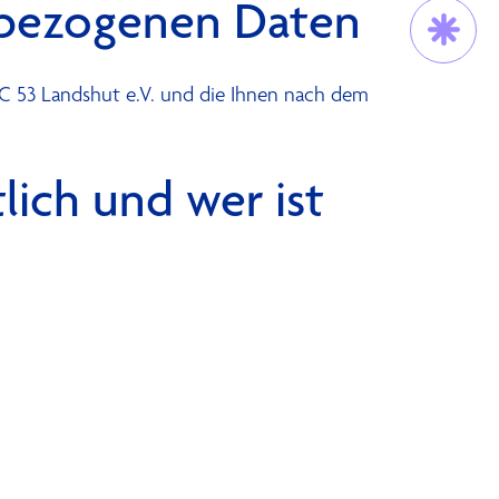
enbezogenen Daten
Trau Dich!
C 53 Landshut e.V. und die Ihnen nach dem
lich und wer ist