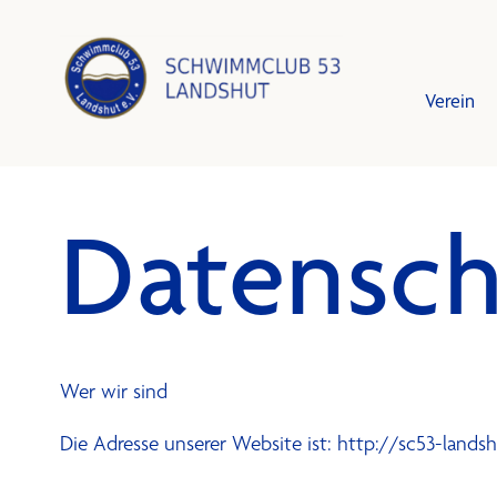
Verein
Datensch
Leistun
Schwim
Vorstan
Trainin
Mitglied
Training
Wer wir sind
Schutzk
Bestzei
Die Adresse unserer Website ist: http://sc53-landsh