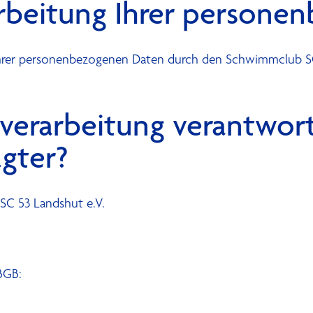
arbeitung Ihrer person
g Ihrer personenbezogenen Daten durch den Schwimmclub S
nverarbeitung verantwort
agter?
 SC 53 Landshut e.V.
BGB: