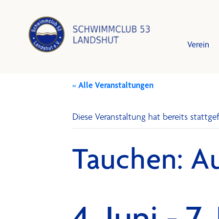
Verein
« Alle Veranstaltungen
Leistun
Schwim
Diese Veranstaltung hat bereits stattg
Vorstan
Trainin
Tauchen: A
Mitglied
Training
Schutzk
Bestzei
4. Juni
-
7.