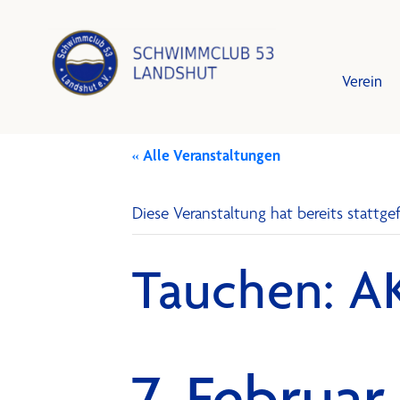
Verein
« Alle Veranstaltungen
Leistun
Schwim
Diese Veranstaltung hat bereits stattg
Vorstan
Trainin
Tauchen: 
Mitglied
Training
Schutzk
Bestzei
7. Februar 