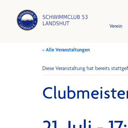
Verein
« Alle Veranstaltungen
Leistun
Schwim
Diese Veranstaltung hat bereits stattg
Vorstan
Trainin
Clubmeiste
Mitglied
Training
Schutzk
Bestzei
21. Juli - 1