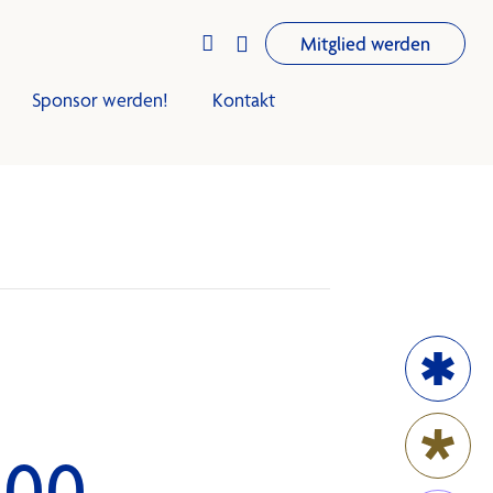


Mitglied werden
Sponsor werden!
Kontakt
iningsplan
Trainingsplan
Club-Infos
Termine
News
9:00