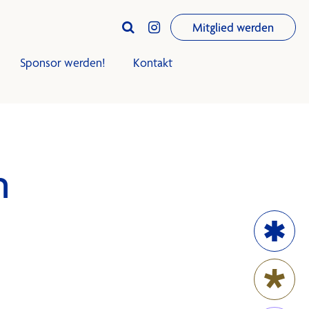
Mitglied werden


Sponsor werden!
Kontakt
iningsplan
Trainingsplan
Club-Infos
n
Termine
News