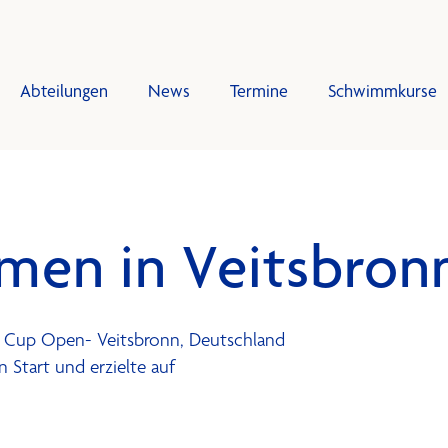
Abteilungen
News
Termine
Schwimmkurse
gen
mkurse
Trainingsplan
Tra
men in Veitsbron
d
g Schwimmen
sbeiträge
splan
n Cup Open- Veitsbronn, Deutschland
n Start und erzielte auf
onzept
ten