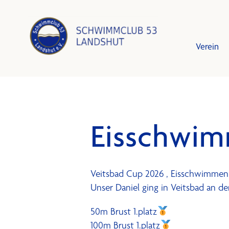
Verein
Leistun
Schwim
Eisschwim
Vorstan
Trainin
Mitglied
Training
Veitsbad Cup 2026 , Eisschwimme
Unser Daniel ging in Veitsbad an de
Schutzk
Bestzei
50m Brust 1.platz
100m Brust 1.platz