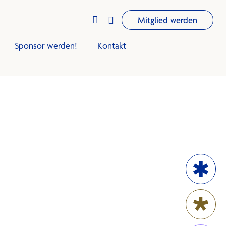


Mitglied werden
Sponsor werden!
Kontakt
iningsplan
Trainingsplan
Club-Infos
Termine
News