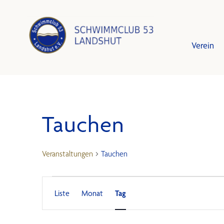
Verein
Tauchen
Leistun
Schwim
Vorstan
Trainin
Veranstaltungen
Tauchen
Mitglied
Training
Veranstaltu
Veranstaltu
Veranstaltung
Schutzk
Bestzei
Liste
Monat
Tag
Ansichten-
Navigation