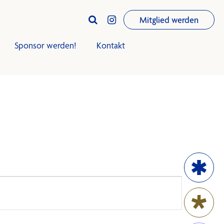
Mitglied werden


Sponsor werden!
Kontakt
iningsplan
Trainingsplan
Club-Infos
Termine
News