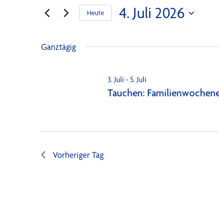
für
Suche
4. Juli 2026
Heute
4.
und
Datum
wählen.
Ganztägig
Juli
Ansichten,
3. Juli
-
5. Juli
Tauchen: Familienwochen
2026
Navigation
Vorheriger Tag