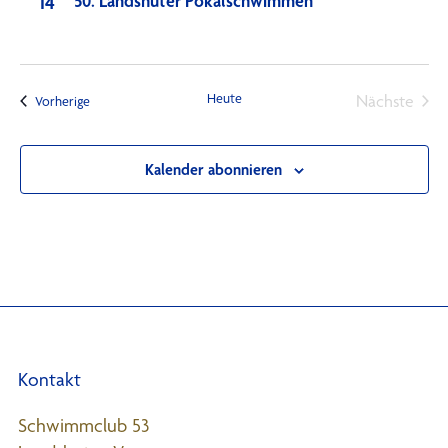
Ansi
14
50. Landshuter Pokalschwimmen
Navi
Heute
Nächste
Veranstaltungen
Vorherige
Veransta
Kalender abonnieren
Kontakt
Schwimmclub 53