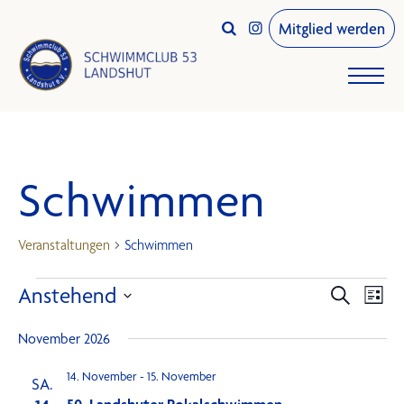
Mitglied werden


Schwimmen
Veranstaltungen
Schwimmen
Veranstaltungen
Vera
Anstehend
Vera
Suche
Liste
Ansi
Datum
Such
Navi
November 2026
wählen.
und
14. November
-
15. November
SA.